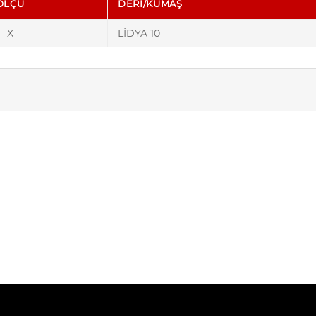
ÖLÇÜ
DERI/KUMAŞ
X
LİDYA 10
Üstün Kalite
Birinci sınıf malzemelerle uzun
ömürlü mobilyalar üretiyor, kaliteyi
her aşamada garanti ediyoruz.