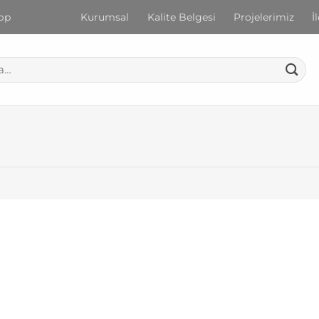
pp
Kurumsal
Kalite Belgesi
Projelerimiz
İ